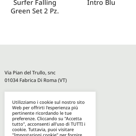
Surfer Falling
Intro Blu
Green Set 2 Pz.
Via Pian del Trullo, snc
01034 Fabrica Di Roma (VT)
Utilizziamo i cookie sul nostro sito
Paolelli Garden Srl
Web per offrirti l'esperienza più
P.I. 08600931003
pertinente ricordando le tue
preferenze. Cliccando su "Accetta
tutto", acconsenti all'uso di TUTTI i
cookie. Tuttavia, puoi visitare
Tel. +39 0761598049
"Impostazioni cookie" per fornire