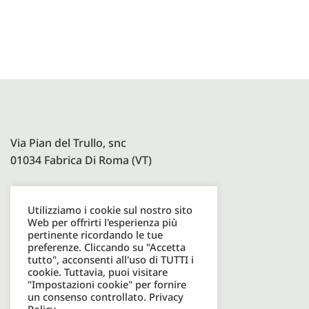
Via Pian del Trullo, snc
01034 Fabrica Di Roma (VT)
Utilizziamo i cookie sul nostro sito
Paolelli Garden Srl
Web per offrirti l'esperienza più
P.I. 08600931003
pertinente ricordando le tue
preferenze. Cliccando su "Accetta
tutto", acconsenti all'uso di TUTTI i
cookie. Tuttavia, puoi visitare
Tel. +39 0761598049
"Impostazioni cookie" per fornire
un consenso controllato.
Privacy
Email. info@paolellioutdoor.it