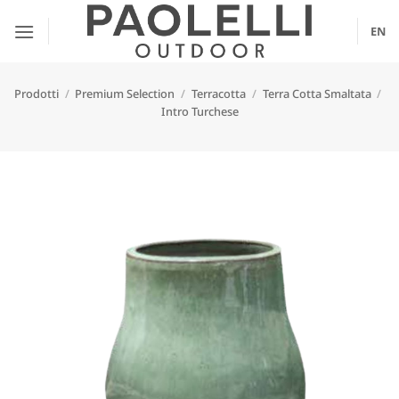
Salta
ai
EN
contenuti
Prodotti
/
Premium Selection
/
Terracotta
/
Terra Cotta Smaltata
/
Intro Turchese