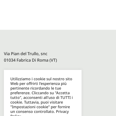
Via Pian del Trullo, snc
01034 Fabrica Di Roma (VT)
Utilizziamo i cookie sul nostro sito
Paolelli Garden Srl
Web per offrirti l'esperienza più
P.I. 08600931003
pertinente ricordando le tue
preferenze. Cliccando su "Accetta
tutto", acconsenti all'uso di TUTTI i
cookie. Tuttavia, puoi visitare
Tel. +39 0761598049
"Impostazioni cookie" per fornire
un consenso controllato.
Privacy
Email. info@paolellioutdoor.it