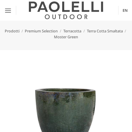
Salta
ai
EN
contenuti
Prodotti
/
Premium Selection
/
Terracotta
/
Terra Cotta Smaltata
/
Moster Green