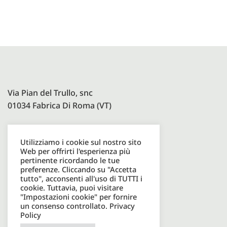
Via Pian del Trullo, snc
01034 Fabrica Di Roma (VT)
Utilizziamo i cookie sul nostro sito
Paolelli Garden Srl
Web per offrirti l'esperienza più
P.I. 08600931003
pertinente ricordando le tue
preferenze. Cliccando su "Accetta
tutto", acconsenti all'uso di TUTTI i
cookie. Tuttavia, puoi visitare
Tel. +39 0761598049
"Impostazioni cookie" per fornire
un consenso controllato.
Privacy
Email. info@paolellioutdoor.it
Policy