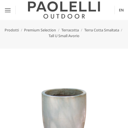
Salta
ai
EN
contenuti
Prodotti
/
Premium Selection
/
Terracotta
/
Terra Cotta Smaltata
/
Tall U Small Avorio