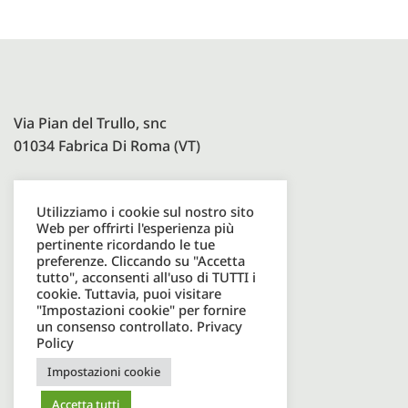
Via Pian del Trullo, snc
01034 Fabrica Di Roma (VT)
Utilizziamo i cookie sul nostro sito
Paolelli Garden Srl
Web per offrirti l'esperienza più
P.I. 08600931003
pertinente ricordando le tue
preferenze. Cliccando su "Accetta
tutto", acconsenti all'uso di TUTTI i
cookie. Tuttavia, puoi visitare
Tel. +39 0761598049
"Impostazioni cookie" per fornire
un consenso controllato.
Privacy
Email. info@paolellioutdoor.it
Policy
Impostazioni cookie
Bando PMI
Accetta tutti