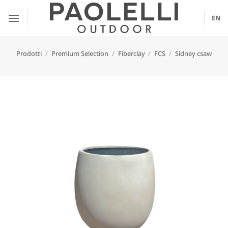
Salta
ai
EN
contenuti
Prodotti
/
Premium Selection
/
Fiberclay
/
FCS
/
Sidney csaw