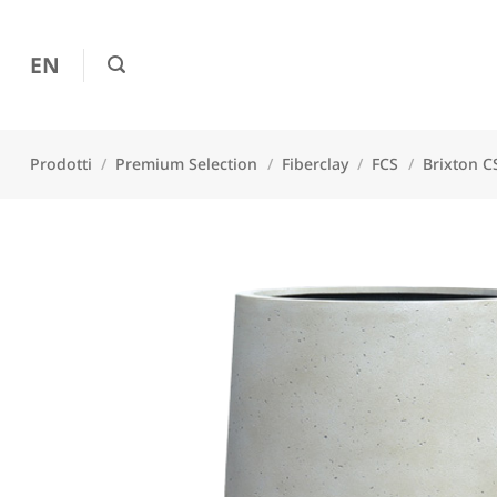
Salta
ai
EN
contenuti
Prodotti
/
Premium Selection
/
Fiberclay
/
FCS
/
Brixton 