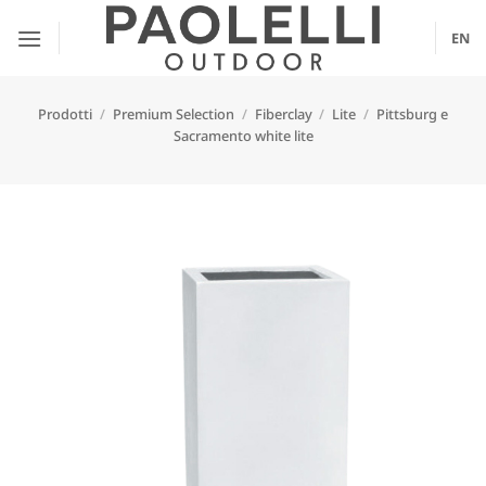
Salta
ai
EN
contenuti
Prodotti
/
Premium Selection
/
Fiberclay
/
Lite
/
Pittsburg e
Sacramento white lite