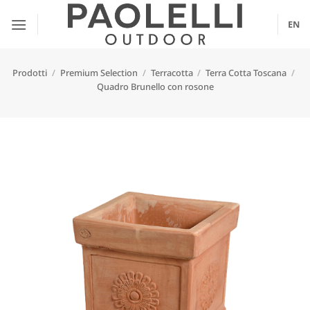
Salta
ai
EN
contenuti
Prodotti
/
Premium Selection
/
Terracotta
/
Terra Cotta Toscana
/
Quadro Brunello con rosone