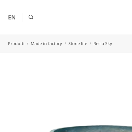
Salta
ai
EN
contenuti
Prodotti
/
Made in factory
/
Stone lite
/
Resia Sky