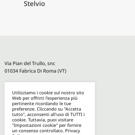
Stelvio
Via Pian del Trullo, snc
01034 Fabrica Di Roma (VT)
Utilizziamo i cookie sul nostro sito
Paolelli Garden Srl
Web per offrirti l'esperienza più
P.I. 08600931003
pertinente ricordando le tue
preferenze. Cliccando su "Accetta
tutto", acconsenti all'uso di TUTTI i
cookie. Tuttavia, puoi visitare
Tel. +39 0761598049
"Impostazioni cookie" per fornire
un consenso controllato.
Privacy
Email. info@paolellioutdoor.it